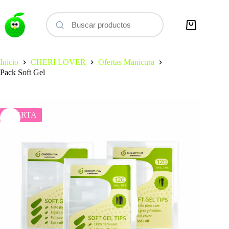
Saltar
al
contenido
Carro
de
compra
Inicio
CHERI LOVER
Ofertas Manicura
Pack Soft Gel
OFERTA