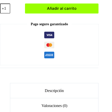
Pack
Añadir al carrito
Soft
Gel
cantidad
Pago seguro garantizado
Descripción
Valoraciones (0)