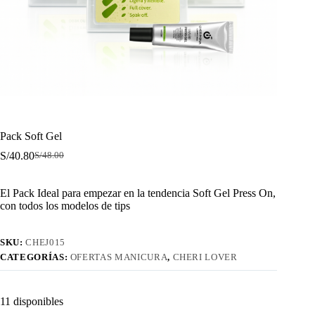
Pack Soft Gel
S/
40.80
S/
48.00
El
El
precio
precio
original
actual
El Pack Ideal para empezar en la tendencia Soft Gel Press On,
era:
es:
con todos los modelos de tips
S/48.00.
S/40.80.
SKU:
CHEJ015
CATEGORÍAS:
OFERTAS MANICURA
,
CHERI LOVER
11 disponibles