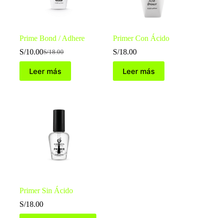
Prime Bond / Adhere
Primer Con Ácido
S/
10.00
S/
18.00
S/
18.00
El
El
precio
precio
Leer más
Leer más
original
actual
era:
es:
S/18.00.
S/10.00.
Primer Sin Ácido
S/
18.00