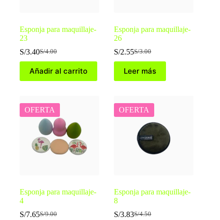
Esponja para maquillaje-
Esponja para maquillaje-
23
26
S/
3.40
S/
2.55
S/
4.00
S/
3.00
El
El
El
El
precio
precio
precio
precio
Añadir al carrito
Leer más
original
actual
original
actual
era:
es:
era:
es:
S/4.00.
S/3.40.
S/3.00.
S/2.55.
OFERTA
OFERTA
Esponja para maquillaje-
Esponja para maquillaje-
4
8
S/
7.65
S/
3.83
S/
9.00
S/
4.50
El
El
El
El