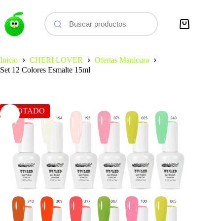
Saltar
al
contenido
Carro
de
compra
Inicio
CHERI LOVER
Ofertas Manicura
Set 12 Colores Esmalte 15ml
AGOTADO