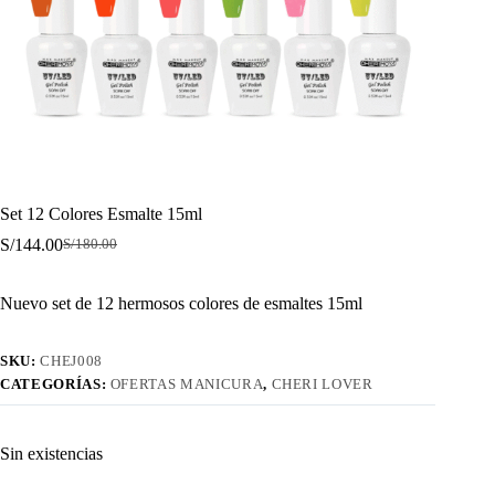
Set 12 Colores Esmalte 15ml
S/
144.00
S/
180.00
El
El
precio
precio
original
actual
Nuevo set de 12 hermosos colores de esmaltes 15ml
era:
es:
S/180.00.
S/144.00.
SKU:
CHEJ008
CATEGORÍAS:
OFERTAS MANICURA
,
CHERI LOVER
Sin existencias