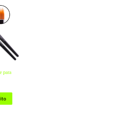
e para
ito