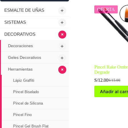
OFERTA
ESMALTE DE UÑAS
+
SISTEMAS
+
+
DECORATIVOS
Decoraciones
+
Geles Decorativos
+
Pincel Rake Ombr
+
Herramientas
Degrade
S/
12.00
S/
15.00
Lápiz Graffiti
El
El
precio
precio
Añadir al carr
Pincel Biselado
original
actual
era:
es:
S/15.00.
S/12.00.
Pincel de Silicona
Pincel Fino
Pincel Gel Brush Flat