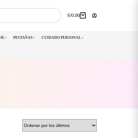
S/
0.00
Carro
de
compra
JE
PESTAÑAS
CUIDADO PERSONAL
▼
▼
▼