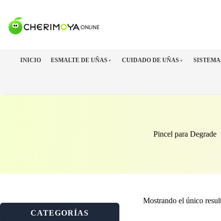
Saltar
al
contenido
INICIO
ESMALTE DE UÑAS
CUIDADO DE UÑAS
SISTEMA
▼
▼
Pincel para Degrade
Mostrando el único resul
CATEGORÍAS