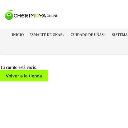
Saltar
al
contenido
INICIO
ESMALTE DE UÑAS
CUIDADO DE UÑAS
SISTEMA
▼
▼
Tu carrito está vacío.
Volver a la tienda