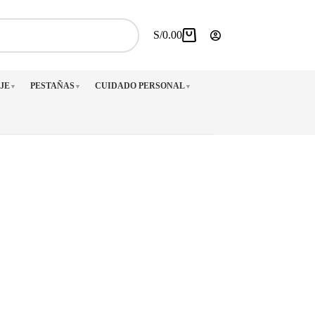
S/
0.00
Carro
de
compra
JE
PESTAÑAS
CUIDADO PERSONAL
▼
▼
▼