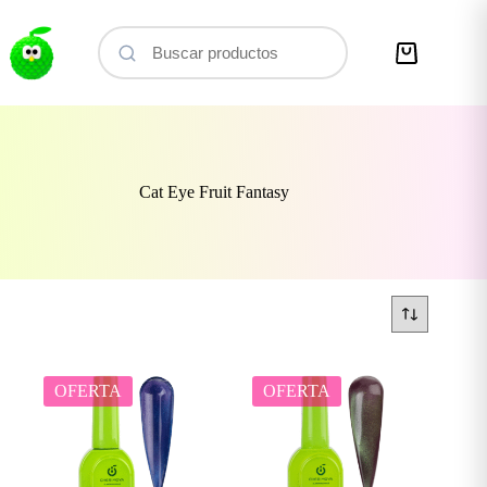
Saltar
al
contenido
Carro
de
compra
Cat Eye Fruit Fantasy
OFERTA
OFERTA