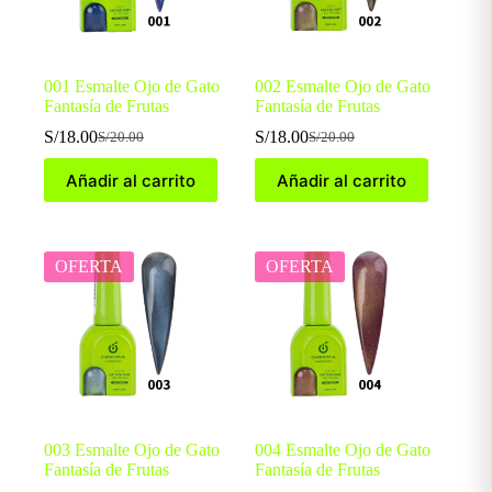
001 Esmalte Ojo de Gato
002 Esmalte Ojo de Gato
Fantasía de Frutas
Fantasía de Frutas
S/
18.00
S/
18.00
S/
20.00
S/
20.00
El
El
El
El
precio
precio
precio
precio
Añadir al carrito
Añadir al carrito
original
actual
original
actual
era:
es:
era:
es:
S/20.00.
S/18.00.
S/20.00.
S/18.00.
OFERTA
OFERTA
003 Esmalte Ojo de Gato
004 Esmalte Ojo de Gato
Fantasía de Frutas
Fantasía de Frutas