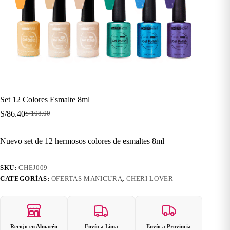
Set 12 Colores Esmalte 8ml
S/
86.40
S/
108.00
El
El
precio
precio
original
actual
Nuevo set de 12 hermosos colores de esmaltes 8ml
era:
es:
S/108.00.
S/86.40.
SKU:
CHEJ009
CATEGORÍAS:
OFERTAS MANICURA
,
CHERI LOVER
Recojo en Almacén
Envío a Lima
Envío a Provincia