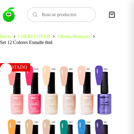
Saltar
al
contenido
Carro
de
compra
Inicio
CHERI LOVER
Ofertas Manicura
Set 12 Colores Esmalte 8ml
AGOTADO