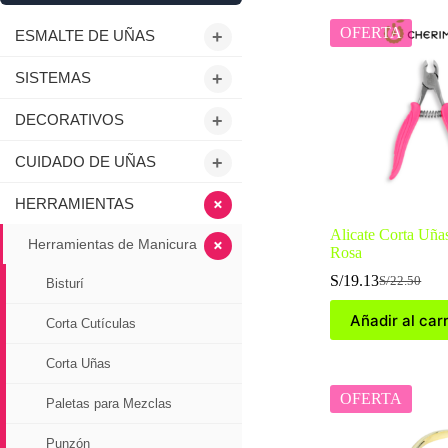
OFERTA
ESMALTE DE UÑAS
+
SISTEMAS
+
DECORATIVOS
+
CUIDADO DE UÑAS
+
+
HERRAMIENTAS
Alicate Corta Uñ
+
Herramientas de Manicura
Rosa
S/
19.13
S/
22.50
Bisturí
El
El
precio
precio
Añadir al carr
original
actual
Corta Cutículas
era:
es:
S/22.50.
S/19.13.
Corta Uñas
OFERTA
Paletas para Mezclas
Punzón