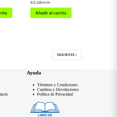
S/
5.10
S/
6.00
El
El
precio
precio
rito
Añadir al carrito
original
actual
era:
es:
S/6.00.
S/5.10.
SIGUIENTE
Ayuda
Términos y Condiciones
Cambios y Devoluciones
tacto
Política de Privacidad