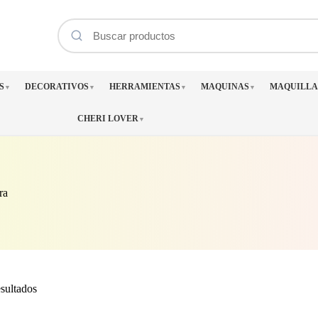
S
DECORATIVOS
HERRAMIENTAS
MAQUINAS
MAQUILLA
▼
▼
▼
▼
CHERI LOVER
▼
ra
Ordenado
sultados
por
los