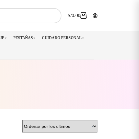
S/
0.00
Carro
de
compra
JE
PESTAÑAS
CUIDADO PERSONAL
▼
▼
▼