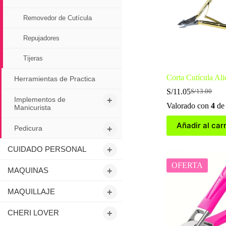
Removedor de Cutícula
Repujadores
Tijeras
Corta Cutícula Al
Herramientas de Practica
S/
11.05
S/
13.00
El
El
Implementos de
+
precio
precio
Valorado con
4
de
Manicurista
original
actual
era:
es:
Añadir al carr
Pedicura
+
S/13.00.
S/11.05.
CUIDADO PERSONAL
+
OFERTA
MAQUINAS
+
MAQUILLAJE
+
CHERI LOVER
+