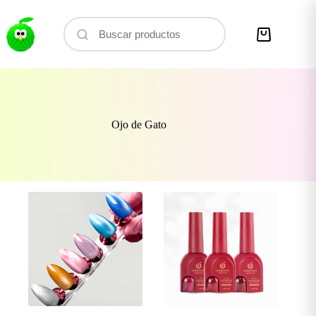
Saltar
al
contenido
Carro
de
compra
Ojo de Gato