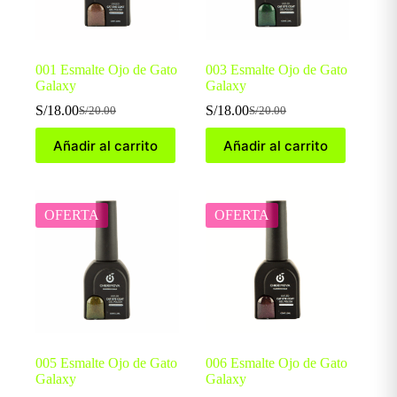
001 Esmalte Ojo de Gato
003 Esmalte Ojo de Gato
Galaxy
Galaxy
S/
18.00
S/
18.00
S/
20.00
S/
20.00
El
El
El
El
precio
precio
precio
precio
Añadir al carrito
Añadir al carrito
original
actual
original
actual
era:
es:
era:
es:
S/20.00.
S/18.00.
S/20.00.
S/18.00.
OFERTA
OFERTA
005 Esmalte Ojo de Gato
006 Esmalte Ojo de Gato
Galaxy
Galaxy