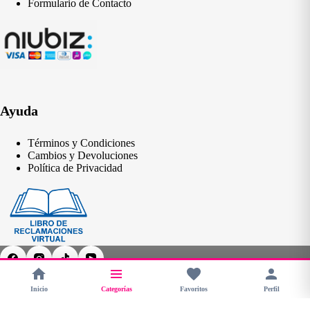
Formulario de Contacto
Ayuda
Términos y Condiciones
Cambios y Devoluciones
Política de Privacidad
Inicio
Categorías
Favoritos
Perfil
Copyright © 2026 - CHERIMOYA Perú