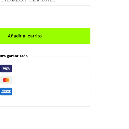
 EYE GALAXY
,
CHERI LOVER
Añadir al carrito
uro garantizado