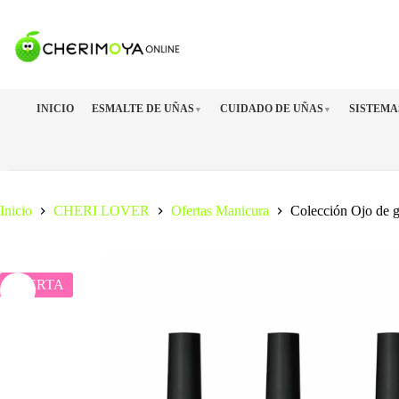
Saltar
al
contenido
INICIO
ESMALTE DE UÑAS
CUIDADO DE UÑAS
SISTEMA
▼
▼
Inicio
CHERI LOVER
Ofertas Manicura
Colección Ojo de 
OFERTA