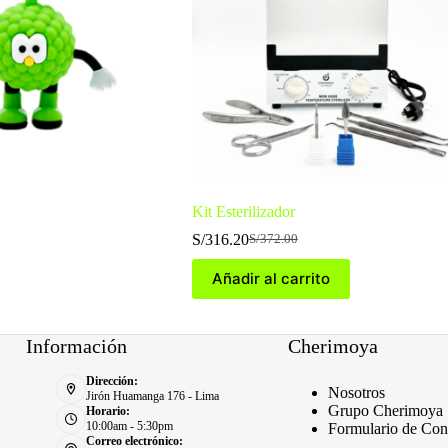
Kit Esterilizador
S/
316.20
S/
372.00
El
El
precio
precio
Añadir al carrito
original
actual
era:
es:
S/372.00.
S/316.20.
Información
Cherimoya
Dirección:
Nosotros
Jirón Huamanga 176 - Lima
Grupo Cherimoya
Horario:
10:00am - 5:30pm
Formulario de Con
Correo electrónico: