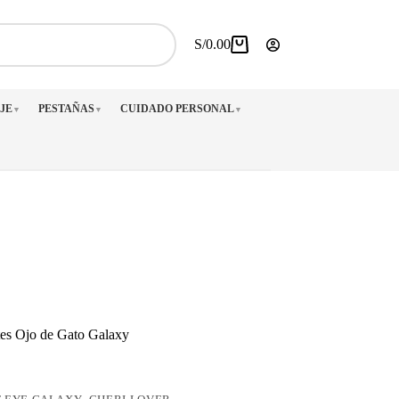
S/
0.00
Carro
de
compra
JE
PESTAÑAS
CUIDADO PERSONAL
▼
▼
▼
tes Ojo de Gato Galaxy