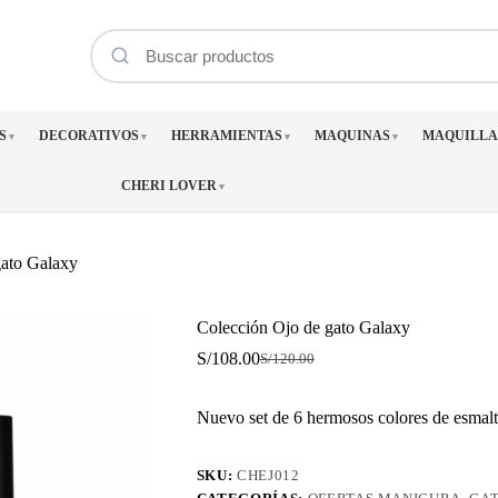
S
DECORATIVOS
HERRAMIENTAS
MAQUINAS
MAQUILLA
▼
▼
▼
▼
CHERI LOVER
▼
gato Galaxy
Colección Ojo de gato Galaxy
S/
108.00
S/
120.00
El
El
precio
precio
original
actual
Nuevo set de 6 hermosos colores de esmal
era:
es:
S/120.00.
S/108.00.
SKU:
CHEJ012