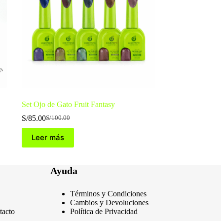
Set Ojo de Gato Fruit Fantasy
S/
85.00
S/
100.00
El
El
precio
precio
Leer más
original
actual
era:
es:
S/100.00.
S/85.00.
Ayuda
Términos y Condiciones
Cambios y Devoluciones
tacto
Política de Privacidad