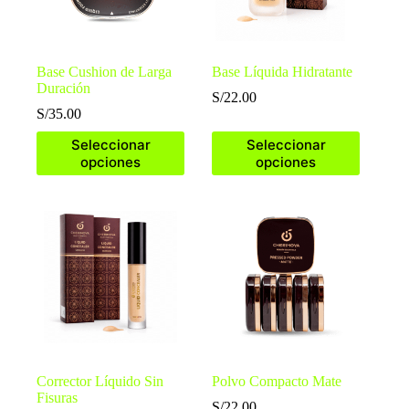
Base Cushion de Larga
Base Líquida Hidratante
Duración
S/
22.00
S/
35.00
Este
Este
Seleccionar
Seleccionar
producto
producto
opciones
opciones
tiene
tiene
múltiples
múltiples
variantes.
variantes.
Las
Las
opciones
opciones
se
se
pueden
pueden
elegir
elegir
en
en
la
la
página
página
de
de
producto
producto
Corrector Líquido Sin
Polvo Compacto Mate
Fisuras
S/
22.00