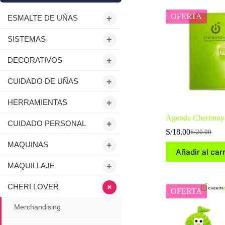
OFERTA
ESMALTE DE UÑAS
+
SISTEMAS
+
DECORATIVOS
+
CUIDADO DE UÑAS
+
HERRAMIENTAS
+
Agenda Cherimoy
CUIDADO PERSONAL
+
S/
18.00
S/
20.00
El
El
MAQUINAS
+
precio
precio
Añadir al carr
original
actual
era:
es:
MAQUILLAJE
+
S/20.00.
S/18.00.
+
CHERI LOVER
OFERTA
Merchandising