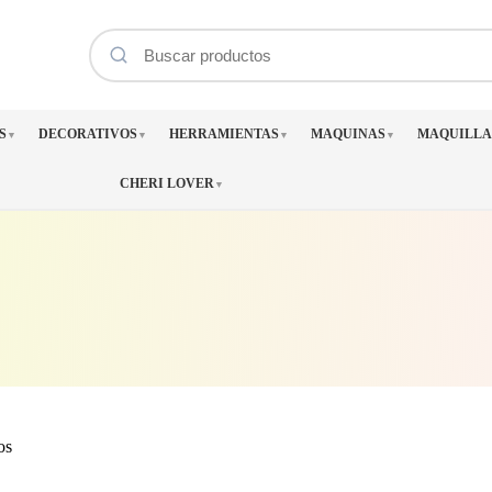
S
DECORATIVOS
HERRAMIENTAS
MAQUINAS
MAQUILLA
▼
▼
▼
▼
CHERI LOVER
▼
Ordenado
os
por
los