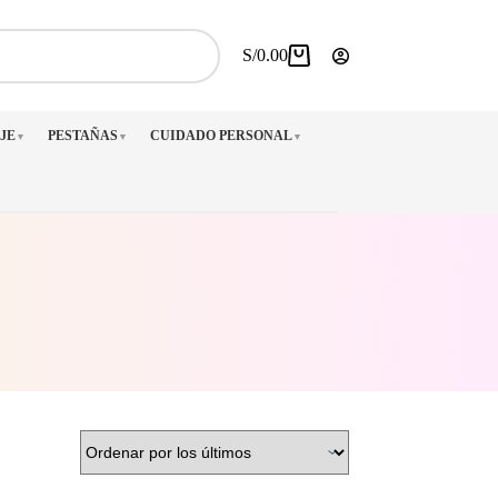
S/
0.00
Carro
de
compra
JE
PESTAÑAS
CUIDADO PERSONAL
▼
▼
▼