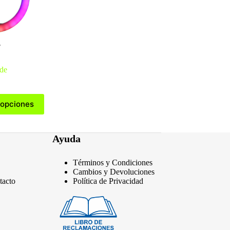
ode
Rango
de
precios:
 opciones
desde
S/37.80
hasta
Ayuda
S/56.70
Términos y Condiciones
Cambios y Devoluciones
tacto
Política de Privacidad