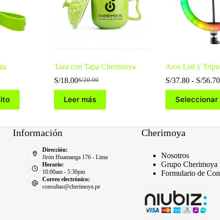
ta
Taza con Tapa Cherimoya
Aros Led y Tríp
S/
18.00
S/
37.80
-
S/
56.70
S/
20.00
El
El
precio
precio
Este
ito
Leer más
Seleccionar
original
actual
producto
era:
es:
tiene
S/20.00.
S/18.00.
múltiples
variantes.
Información
Cherimoya
Las
opciones
Dirección:
se
Nosotros
Jirón Huamanga 176 - Lima
pueden
Grupo Cherimoya
Horario:
10:00am - 5:30pm
elegir
Formulario de Con
Correo electrónico:
en
consultas@cherimoya.pe
la
página
de
producto