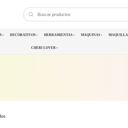
S
DECORATIVOS
HERRAMIENTAS
MAQUINAS
MAQUILLA
▼
▼
▼
▼
CHERI LOVER
▼
Ordenado
dos
por
los