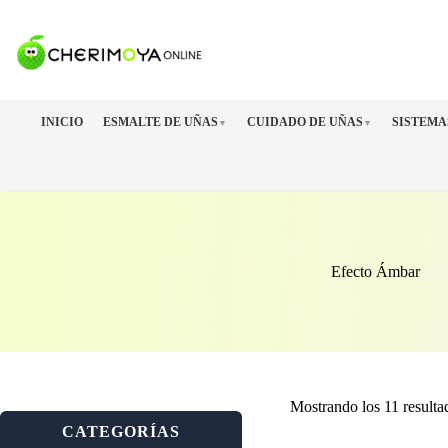
Saltar
al
contenido
INICIO
ESMALTE DE UÑAS
CUIDADO DE UÑAS
SISTEMA
▼
▼
Efecto Ámbar
Mostrando los 11 resulta
CATEGORÍAS