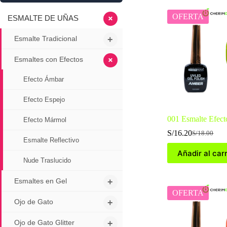
OFERTA
+
ESMALTE DE UÑAS
Esmalte Tradicional
+
+
Esmaltes con Efectos
Efecto Ámbar
Efecto Espejo
001 Esmalte Efec
Efecto Mármol
S/
16.20
S/
18.00
El
El
Esmalte Reflectivo
precio
precio
Añadir al carr
original
actual
Nude Traslucido
era:
es:
S/18.00.
S/16.20.
Esmaltes en Gel
+
OFERTA
Ojo de Gato
+
Ojo de Gato Glitter
+