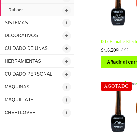
Rubber
+
SISTEMAS
+
DECORATIVOS
+
005 Esmalte Efec
CUIDADO DE UÑAS
+
S/
16.20
S/
18.00
El
El
precio
precio
HERRAMIENTAS
+
Añadir al carr
original
actual
era:
es:
CUIDADO PERSONAL
+
S/18.00.
S/16.20.
AGOTADO
MAQUINAS
+
MAQUILLAJE
+
CHERI LOVER
+