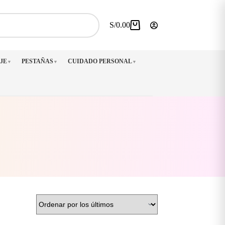
S/
0.00
Carro
de
compra
JE
PESTAÑAS
CUIDADO PERSONAL
▼
▼
▼