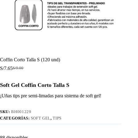
Coffin Corto Talla S (120 und)
S/
7.65
S/
9.00
El
El
precio
precio
original
actual
Soft Gel Coffin Corto Talla S
era:
es:
S/9.00.
S/7.65.
¡Uñas tips pre semi-limadas para sistema de soft gel!
SKU:
BH001229
CATEGORÍAS:
SOFT GEL
,
TIPS
88 disponibles