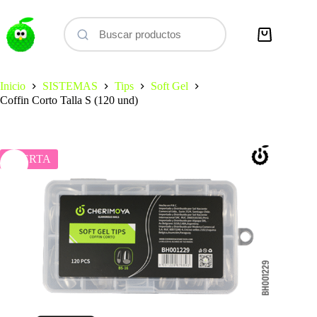
Saltar
al
contenido
Carro
de
compra
Inicio
SISTEMAS
Tips
Soft Gel
Coffin Corto Talla S (120 und)
OFERTA