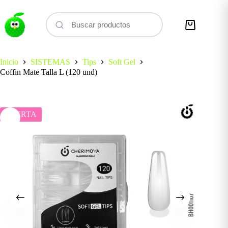
Saltar
al
contenido
Carro
de
compra
Inicio
SISTEMAS
Tips
Soft Gel
Coffin Mate Talla L (120 und)
OFERTA