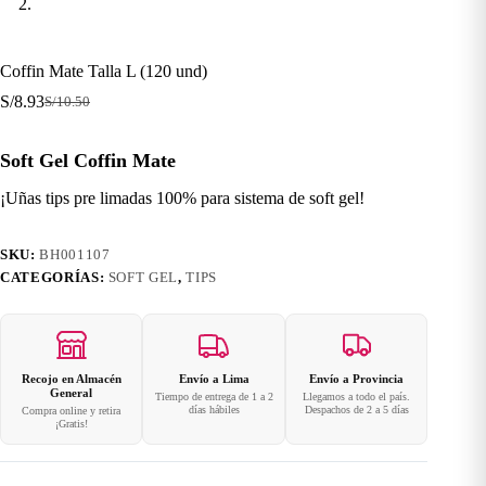
Coffin Mate Talla L (120 und)
S/
8.93
S/
10.50
El
El
precio
precio
original
actual
Soft Gel Coffin Mate
era:
es:
S/10.50.
S/8.93.
¡Uñas tips pre limadas 100% para sistema de soft gel!
SKU:
BH001107
CATEGORÍAS:
SOFT GEL
,
TIPS
Recojo en Almacén
Envío a Lima
Envío a Provincia
General
Tiempo de entrega de 1 a 2
Llegamos a todo el país.
días hábiles
Despachos de 2 a 5 días
Compra online y retira
¡Gratis!