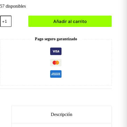
57 disponibles
Coffin
Añadir al carrito
Mate
Talla
L
(120
Pago seguro garantizado
und)
cantidad
Descripción