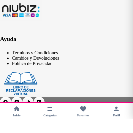
Ayuda
Términos y Condiciones
Cambios y Devoluciones
Política de Privacidad
Inicio
Categorías
Favoritos
Perfil
Copyright © 2026 - CHERIMOYA Perú