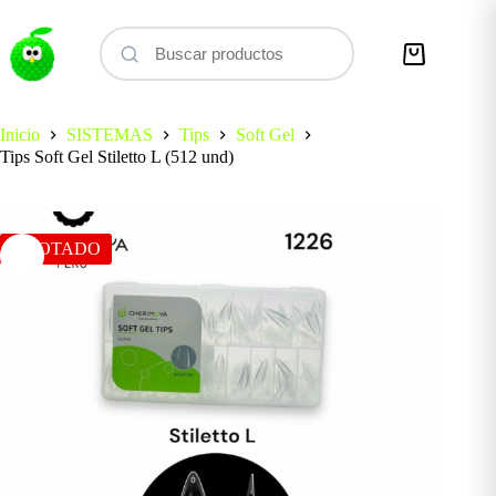
Saltar
al
contenido
Carro
de
compra
Inicio
SISTEMAS
Tips
Soft Gel
Tips Soft Gel Stiletto L (512 und)
AGOTADO