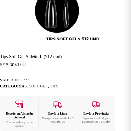
Tips Soft Gel Stiletto L (512 und)
S/
15.30
S/
18.00
El
El
precio
precio
original
actual
SKU:
BH001226
era:
es:
CATEGORÍAS:
SOFT GEL
,
TIPS
S/18.00.
S/15.30.
Recojo en Almacén
Envío a Lima
Envío a Provincia
General
Tiempo de entrega de 1 a 2
Llegamos a todo el país.
días hábiles
Despachos de 2 a 5 días
Compra online y retira
¡Gratis!