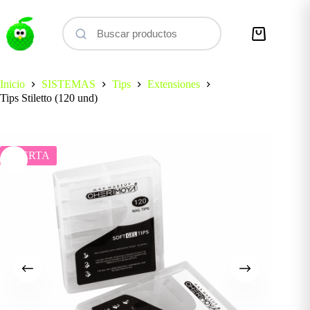
Saltar
al
contenido
Carro
de
compra
Inicio
SISTEMAS
Tips
Extensiones
Tips Stiletto (120 und)
OFERTA