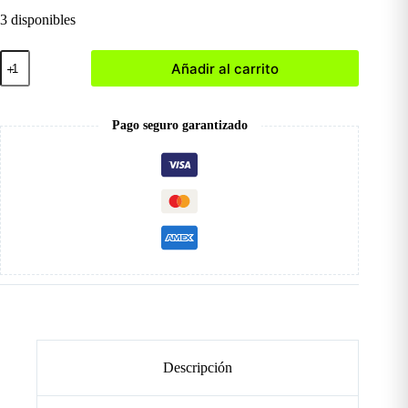
3 disponibles
Tips
Añadir al carrito
Stiletto
(120
und)
cantidad
Pago seguro garantizado
Descripción