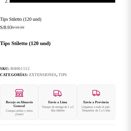
Tips Stiletto (120 und)
S/
8.93
S/
10.50
El
El
precio
precio
original
actual
Tips Stiletto (120 und)
era:
es:
S/10.50.
S/8.93.
SKU:
BH001112
CATEGORÍAS:
EXTENSIONES
,
TIPS
Recojo en Almacén
Envío a Lima
Envío a Provincia
General
Tiempo de entrega de 1 a 2
Llegamos a todo el país.
días hábiles
Despachos de 2 a 5 días
Compra online y retira
¡Gratis!