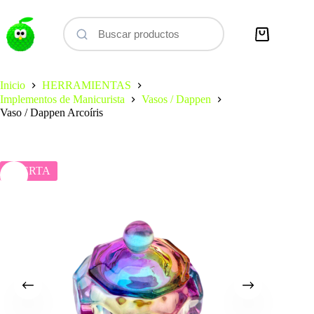
Saltar
al
contenido
Carro
de
compra
Inicio
HERRAMIENTAS
Implementos de Manicurista
Vasos / Dappen
Vaso / Dappen Arcoíris
OFERTA