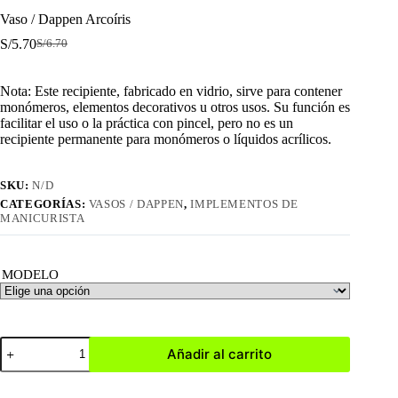
Vaso / Dappen Arcoíris
S/
5.70
S/
6.70
El
El
precio
precio
original
actual
Nota: Este recipiente, fabricado en vidrio, sirve para contener
era:
es:
monómeros, elementos decorativos u otros usos. Su función es
S/6.70.
S/5.70.
facilitar el uso o la práctica con pincel, pero no es un
recipiente permanente para monómeros o líquidos acrílicos.
SKU:
N/D
CATEGORÍAS:
VASOS / DAPPEN
,
IMPLEMENTOS DE
MANICURISTA
MODELO
Vaso
Añadir al carrito
/
Dappen
Arcoíris