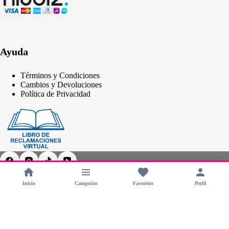
Ayuda
Términos y Condiciones
Cambios y Devoluciones
Política de Privacidad
Inicio
Categorías
Favoritos
Perfil
Copyright © 2026 - CHERIMOYA Perú