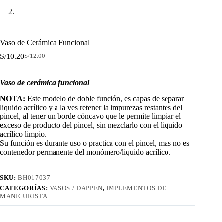
Vaso de Cerámica Funcional
S/
10.20
S/
12.00
El
El
precio
precio
original
actual
Vaso de cerámica funcional
era:
es:
S/12.00.
S/10.20.
NOTA:
Este modelo de doble función, es capas de separar
liquido acrílico y a la ves retener la impurezas restantes del
pincel, al tener un borde cóncavo que le permite limpiar el
exceso de producto del pincel, sin mezclarlo con el liquido
acrílico limpio.
Su función es durante uso o practica con el pincel, mas no es
contenedor permanente del monómero/liquido acrílico.
SKU:
BH017037
CATEGORÍAS:
VASOS / DAPPEN
,
IMPLEMENTOS DE
MANICURISTA