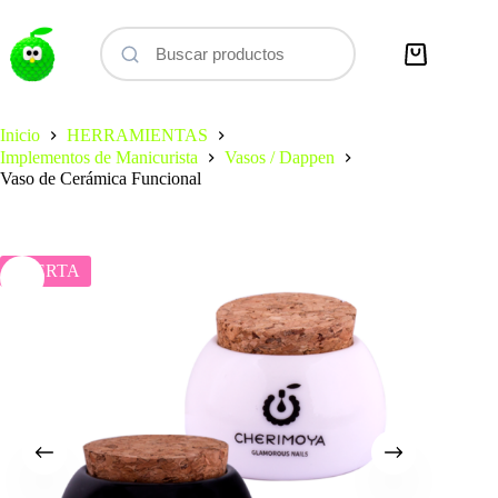
Saltar
al
contenido
Carro
de
compra
Inicio
HERRAMIENTAS
Implementos de Manicurista
Vasos / Dappen
Vaso de Cerámica Funcional
OFERTA