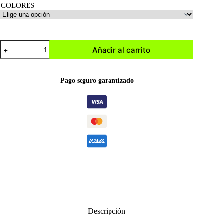
COLORES
Vaso
Añadir al carrito
de
Cerámica
Funcional
cantidad
Pago seguro garantizado
Descripción