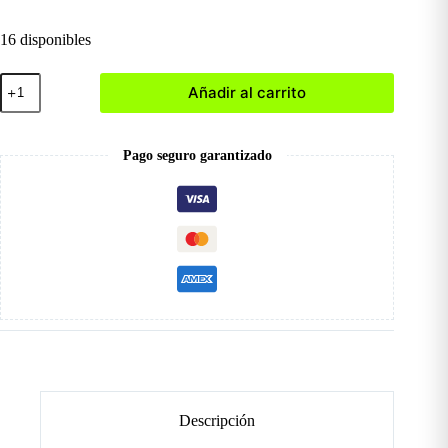
16 disponibles
Posa
Añadir al carrito
Mano
cantidad
Pago seguro garantizado
Descripción