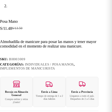
Posa Mano
S/
11.48
S/
13.50
El
El
precio
precio
original
actual
Almohadilla de manicure para posar las manos y tener mayor
era:
es:
comodidad en el momento de realizar una manicure.
S/13.50.
S/11.48.
SKU:
BH003009
CATEGORÍAS:
INDIVIDUALES / POSA MANOS
,
IMPLEMENTOS DE MANICURISTA
Recojo en Almacén
Envío a Lima
Envío a Provincia
General
Tiempo de entrega de 1 a 2
Llegamos a todo el país.
días hábiles
Despachos de 2 a 5 días
Compra online y retira
¡Gratis!