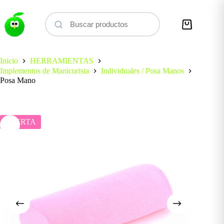
Saltar
al
contenido
Carro
de
compra
Inicio
HERRAMIENTAS
Implementos de Manicurista
Individuales / Posa Manos
Posa Mano
OFERTA