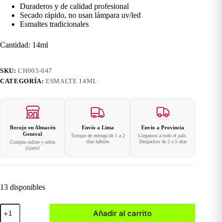
Duraderos y de calidad profesional
Secado rápido, no usan lámpara uv/led
Esmaltes tradicionales
Cantidad: 14ml
SKU:
CH003-047
CATEGORÍA:
ESMALTE 14ML
Recojo en Almacén
Envío a Lima
Envío a Provincia
General
Tiempo de entrega de 1 a 2
Llegamos a todo el país.
días hábiles
Despachos de 2 a 5 días
Compra online y retira
¡Gratis!
13 disponibles
047
Añadir al carrito
Esmalte