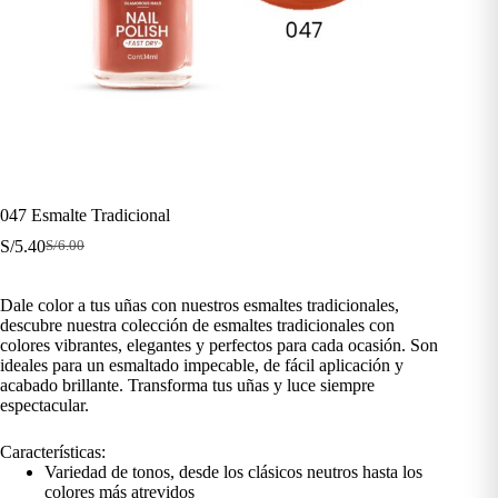
047 Esmalte Tradicional
S/
5.40
S/
6.00
El
El
precio
precio
original
actual
Dale color a tus uñas con nuestros esmaltes tradicionales,
era:
es:
descubre nuestra colección de esmaltes tradicionales con
S/6.00.
S/5.40.
colores vibrantes, elegantes y perfectos para cada ocasión. Son
ideales para un esmaltado impecable, de fácil aplicación y
acabado brillante. Transforma tus uñas y luce siempre
espectacular.
Características:
Variedad de tonos, desde los clásicos neutros hasta los
colores más atrevidos