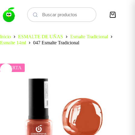
Saltar
al
contenido
Carro
de
compra
Inicio
ESMALTE DE UÑAS
Esmalte Tradicional
Esmalte 14ml
047 Esmalte Tradicional
OFERTA