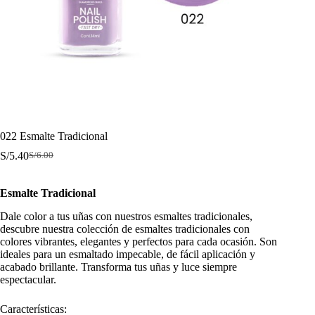
022 Esmalte Tradicional
S/
5.40
S/
6.00
El
El
precio
precio
original
actual
Esmalte Tradicional
era:
es:
S/6.00.
S/5.40.
Dale color a tus uñas con nuestros esmaltes tradicionales,
descubre nuestra colección de esmaltes tradicionales con
colores vibrantes, elegantes y perfectos para cada ocasión. Son
ideales para un esmaltado impecable, de fácil aplicación y
acabado brillante. Transforma tus uñas y luce siempre
espectacular.
Características: