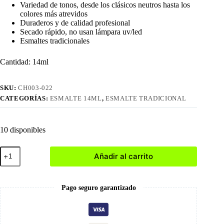
Variedad de tonos, desde los clásicos neutros hasta los
colores más atrevidos
Duraderos y de calidad profesional
Secado rápido, no usan lámpara uv/led
Esmaltes tradicionales
Cantidad: 14ml
SKU:
CH003-022
CATEGORÍAS:
ESMALTE 14ML
,
ESMALTE TRADICIONAL
10 disponibles
022
Añadir al carrito
Esmalte
Tradicional
cantidad
Pago seguro garantizado