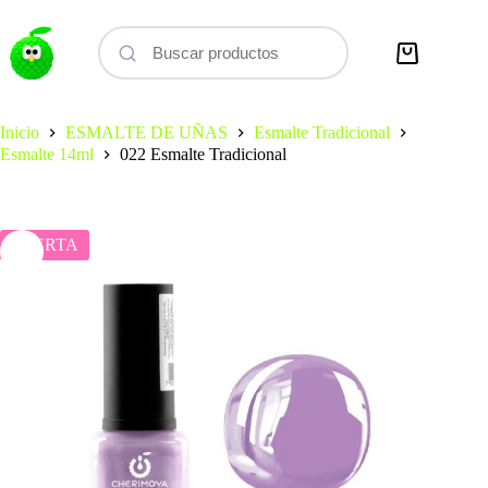
Saltar
al
contenido
Carro
de
compra
Inicio
ESMALTE DE UÑAS
Esmalte Tradicional
Esmalte 14ml
022 Esmalte Tradicional
OFERTA