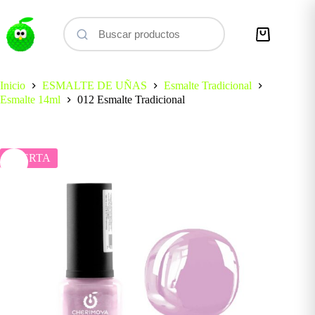
Saltar
al
contenido
Carro
de
compra
Inicio
ESMALTE DE UÑAS
Esmalte Tradicional
Esmalte 14ml
012 Esmalte Tradicional
OFERTA