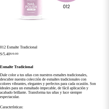
012 Esmalte Tradicional
S/
5.40
S/
6.00
El
El
precio
precio
original
actual
Esmalte Tradicional
era:
es:
S/6.00.
S/5.40.
Dale color a tus uñas con nuestros esmaltes tradicionales,
descubre nuestra colección de esmaltes tradicionales con
colores vibrantes, elegantes y perfectos para cada ocasión. Son
ideales para un esmaltado impecable, de fácil aplicación y
acabado brillante. Transforma tus uñas y luce siempre
espectacular.
Características: