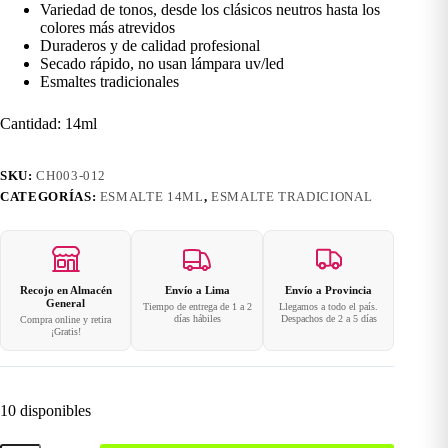
Variedad de tonos, desde los clásicos neutros hasta los
colores más atrevidos
Duraderos y de calidad profesional
Secado rápido, no usan lámpara uv/led
Esmaltes tradicionales
Cantidad: 14ml
SKU:
CH003-012
CATEGORÍAS:
ESMALTE 14ML
,
ESMALTE TRADICIONAL
Recojo en Almacén
Envío a Lima
Envío a Provincia
General
Tiempo de entrega de 1 a 2
Llegamos a todo el país.
días hábiles
Despachos de 2 a 5 días
Compra online y retira
¡Gratis!
10 disponibles