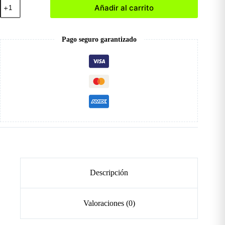
012
Añadir al carrito
Esmalte
Tradicional
cantidad
Pago seguro garantizado
Descripción
Valoraciones (0)