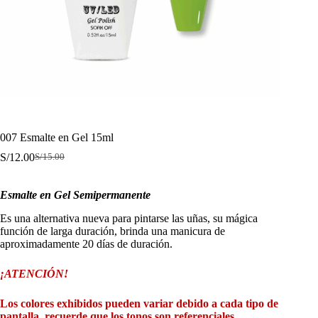
007 Esmalte en Gel 15ml
S/
12.00
S/
15.00
El
El
precio
precio
original
actual
Esmalte en Gel Semipermanente
era:
es:
S/15.00.
S/12.00.
Es una alternativa nueva para pintarse las uñas, su mágica
función de larga duración, brinda una manicura de
aproximadamente 20 días de duración.
¡ATENCIÓN!
Los colores exhibidos pueden variar debido a cada tipo de
pantalla, recuerde que los tonos son referenciales.