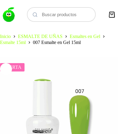
Saltar
al
contenido
Carro
de
compra
Inicio
ESMALTE DE UÑAS
Esmaltes en Gel
Esmalte 15ml
007 Esmalte en Gel 15ml
OFERTA