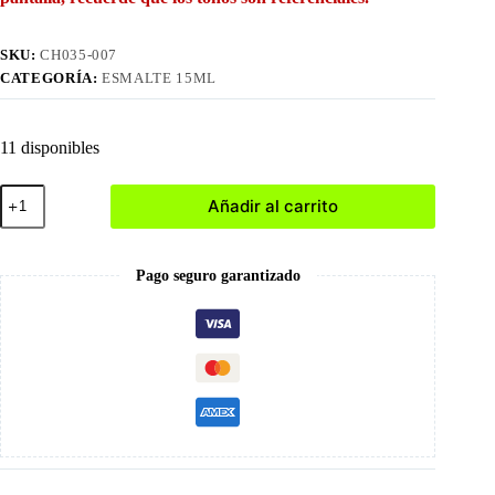
SKU:
CH035-007
CATEGORÍA:
ESMALTE 15ML
11 disponibles
007
Añadir al carrito
Esmalte
en
Gel
15ml
Pago seguro garantizado
cantidad