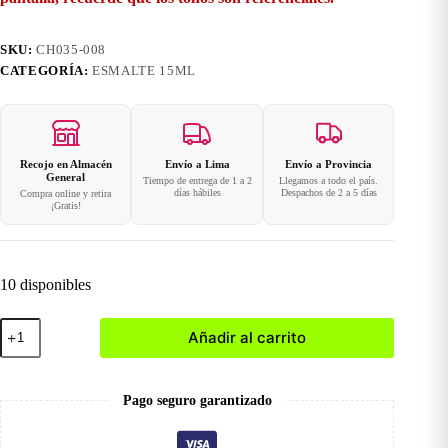
SKU:
CH035-008
CATEGORÍA:
ESMALTE 15ML
Recojo en Almacén
Envío a Lima
Envío a Provincia
General
Tiempo de entrega de 1 a 2
Llegamos a todo el país.
días hábiles
Despachos de 2 a 5 días
Compra online y retira
¡Gratis!
10 disponibles
008
Añadir al carrito
Esmalte
en
Gel
15ml
Pago seguro garantizado
cantidad