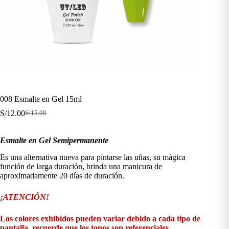
008 Esmalte en Gel 15ml
S/
12.00
S/
15.00
El
El
precio
precio
original
actual
Esmalte en Gel Semipermanente
era:
es:
S/15.00.
S/12.00.
Es una alternativa nueva para pintarse las uñas, su mágica
función de larga duración, brinda una manicura de
aproximadamente 20 días de duración.
¡ATENCIÓN!
Los colores exhibidos pueden variar debido a cada tipo de
pantalla, recuerde que los tonos son referenciales.