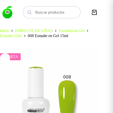
Saltar
al
contenido
Carro
de
compra
Inicio
ESMALTE DE UÑAS
Esmaltes en Gel
Esmalte 15ml
008 Esmalte en Gel 15ml
OFERTA