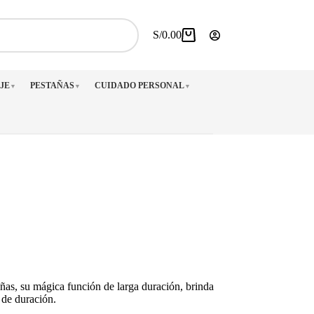
S/
0.00
Carro
de
compra
JE
PESTAÑAS
CUIDADO PERSONAL
▼
▼
▼
uñas, su mágica función de larga duración, brinda
de duración.