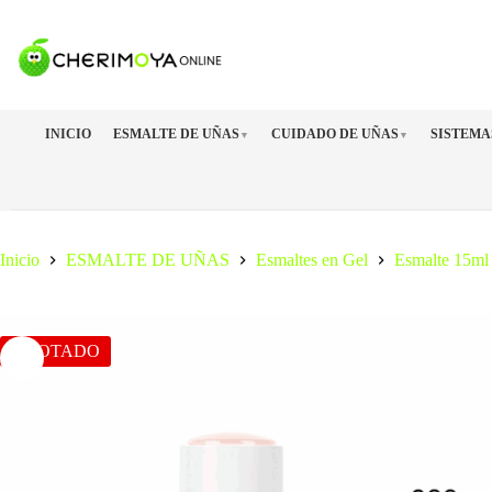
Saltar
al
contenido
INICIO
ESMALTE DE UÑAS
CUIDADO DE UÑAS
SISTEMA
▼
▼
Inicio
ESMALTE DE UÑAS
Esmaltes en Gel
Esmalte 15ml
AGOTADO