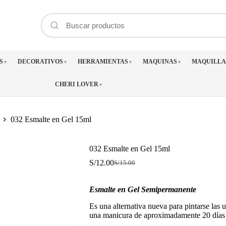
S
DECORATIVOS
HERRAMIENTAS
MAQUINAS
MAQUILLA
▼
▼
▼
▼
CHERI LOVER
▼
032 Esmalte en Gel 15ml
032 Esmalte en Gel 15ml
S/
12.00
S/
15.00
El
El
precio
precio
original
actual
Esmalte en Gel Semipermanente
era:
es:
S/15.00.
S/12.00.
Es una alternativa nueva para pintarse las 
una manicura de aproximadamente 20 días 