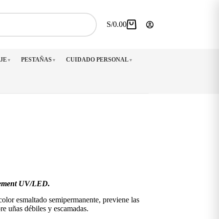
S/
0.00
Carro
de
compra
JE
PESTAÑAS
CUIDADO PERSONAL
▼
▼
▼
cement UV/LED.
 color esmaltado semipermanente, previene las
obre uñas débiles y escamadas.