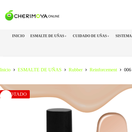
Saltar
al
contenido
INICIO
ESMALTE DE UÑAS
CUIDADO DE UÑAS
SISTEMA
▼
▼
Inicio
ESMALTE DE UÑAS
Rubber
Reinforcement
006
AGOTADO