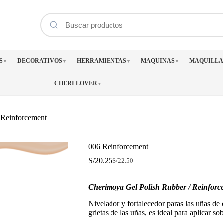
S
DECORATIVOS
HERRAMIENTAS
MAQUINAS
MAQUILLA
▼
▼
▼
▼
CHERI LOVER
▼
 Reinforcement
006 Reinforcement
S/
20.25
S/
22.50
El
El
precio
precio
original
actual
Cherimoya Gel Polish Rubber / Reinfor
era:
es:
S/22.50.
S/20.25.
Nivelador y fortalecedor paras las uñas de
grietas de las uñas, es ideal para aplicar s