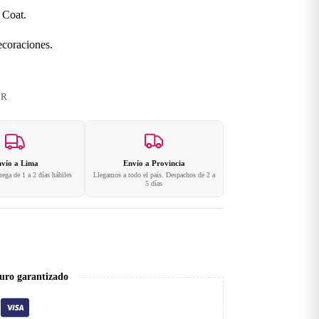
 Coat.
ecoraciones.
ER
vío a Lima
Envío a Provincia
ega de 1 a 2 días hábiles
Llegamos a todo el país. Despachos de 2 a
5 días
uro garantizado