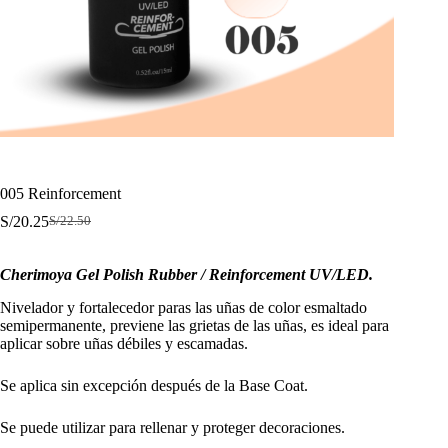
005 Reinforcement
S/
20.25
S/
22.50
El
El
precio
precio
original
actual
Cherimoya Gel Polish Rubber / Reinforcement UV/LED.
era:
es:
S/22.50.
S/20.25.
Nivelador y fortalecedor paras las uñas de color esmaltado
semipermanente, previene las grietas de las uñas, es ideal para
aplicar sobre uñas débiles y escamadas.
Se aplica sin excepción después de la Base Coat.
Se puede utilizar para rellenar y proteger decoraciones.