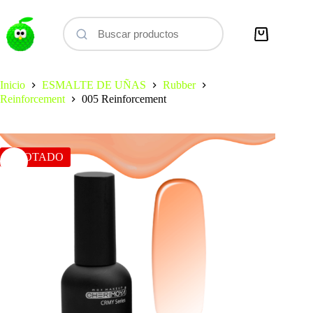
Saltar
al
contenido
Carro
de
compra
Inicio
ESMALTE DE UÑAS
Rubber
Reinforcement
005 Reinforcement
AGOTADO