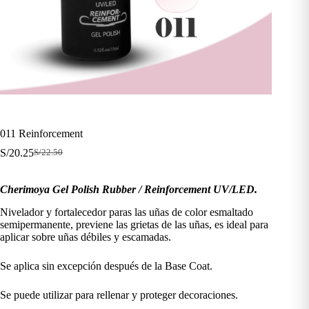
011 Reinforcement
S/
20.25
S/
22.50
El
El
precio
precio
original
actual
Cherimoya Gel Polish Rubber / Reinforcement UV/LED.
era:
es:
S/22.50.
S/20.25.
Nivelador y fortalecedor paras las uñas de color esmaltado
semipermanente, previene las grietas de las uñas, es ideal para
aplicar sobre uñas débiles y escamadas.
Se aplica sin excepción después de la Base Coat.
Se puede utilizar para rellenar y proteger decoraciones.