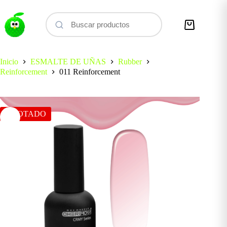
Saltar
al
contenido
Carro
de
compra
Inicio
ESMALTE DE UÑAS
Rubber
Reinforcement
011 Reinforcement
AGOTADO