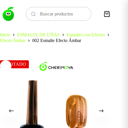
Saltar
al
contenido
Carro
de
compra
Inicio
ESMALTE DE UÑAS
Esmaltes con Efectos
Efecto Ámbar
002 Esmalte Efecto Ámbar
AGOTADO