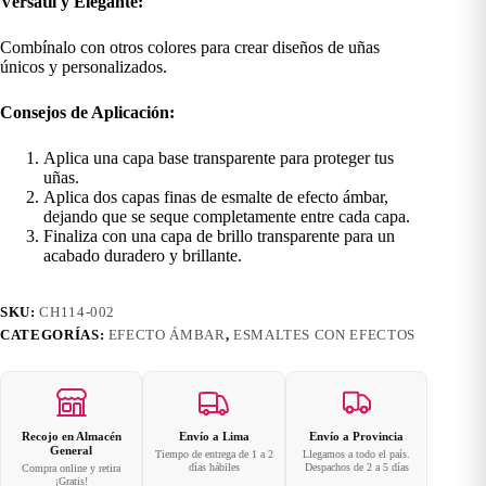
Versátil y Elegante:
Combínalo con otros colores para crear diseños de uñas
únicos y personalizados.
Consejos de Aplicación:
Aplica una capa base transparente para proteger tus
uñas.
Aplica dos capas finas de esmalte de efecto ámbar,
dejando que se seque completamente entre cada capa.
Finaliza con una capa de brillo transparente para un
acabado duradero y brillante.
SKU:
CH114-002
CATEGORÍAS:
EFECTO ÁMBAR
,
ESMALTES CON EFECTOS
Recojo en Almacén
Envío a Lima
Envío a Provincia
General
Tiempo de entrega de 1 a 2
Llegamos a todo el país.
días hábiles
Despachos de 2 a 5 días
Compra online y retira
¡Gratis!