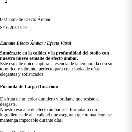
002 Esmalte Efecto Ámbar
S/
16.20
S/
18.00
El
El
precio
precio
original
actual
Esmalte Efecto Ámbar / Efecto Vitral
era:
es:
S/18.00.
S/16.20.
Sumérgete en la calidez y la profundidad del otoño con
nuestro nuevo esmalte de efecto ámbar.
Este esmalte único captura la esencia de la temporada con su
tono rico y vibrante, perfecto para crear looks de uñas
elegantes y sofisticados.
Fórmula de Larga Duración:
Disfruta de un color duradero y brillante que resiste el
desgaste.
Nuestro esmalte de efecto ámbar está formulado con
ingredientes de alta calidad que aseguran que tu manicura se
mantenga impecable durante días.