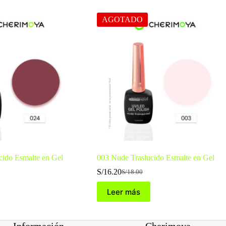
AGOTADO
cido Esmalte en Gel
003 Nude Traslucido Esmalte en Gel
S/
16.20
S/
18.00
El
El
precio
precio
Leer más
original
actual
era:
es:
S/18.00.
S/16.20.
Información
Cherimoya