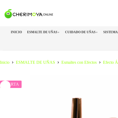
Saltar
al
contenido
INICIO
ESMALTE DE UÑAS
CUIDADO DE UÑAS
SISTEMA
▼
▼
Inicio
ESMALTE DE UÑAS
Esmaltes con Efectos
Efecto 
OFERTA