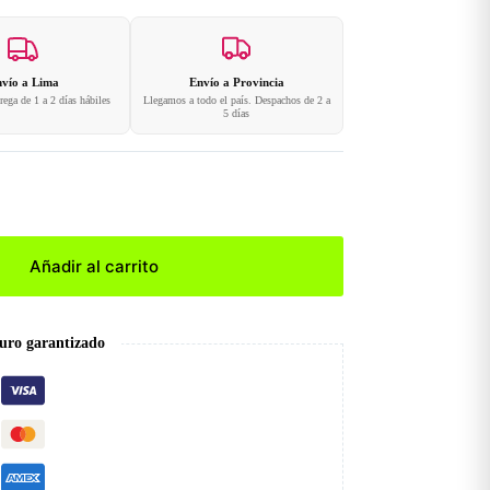
vío a Lima
Envío a Provincia
ega de 1 a 2 días hábiles
Llegamos a todo el país. Despachos de 2 a
5 días
Añadir al carrito
uro garantizado