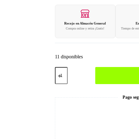
Recojo en Almacén General
En
Compra online y retira ¡Gratis!
Tiempo de entr
11 disponibles
013
Esmalte
Efecto
Ámbar
cantidad
Pago seg