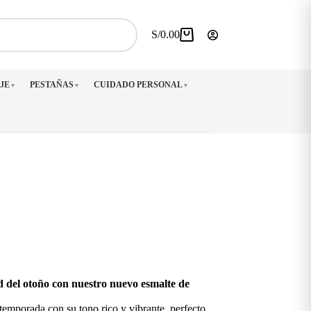
S/
0.00
Carro
de
compra
JE
PESTAÑAS
CUIDADO PERSONAL
▼
▼
▼
d del otoño con nuestro nuevo esmalte de
 temporada con su tono rico y vibrante, perfecto