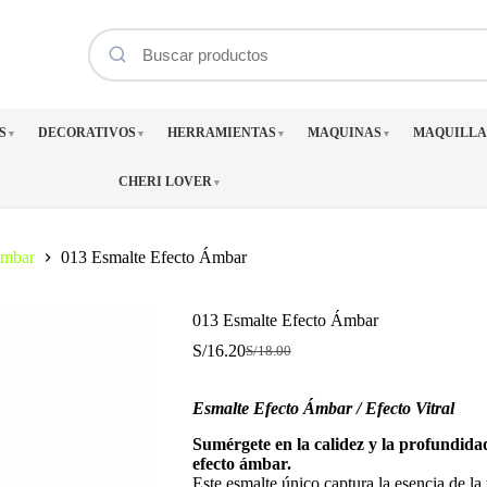
S
DECORATIVOS
HERRAMIENTAS
MAQUINAS
MAQUILLA
▼
▼
▼
▼
CHERI LOVER
▼
Ámbar
013 Esmalte Efecto Ámbar
013 Esmalte Efecto Ámbar
S/
16.20
S/
18.00
El
El
precio
precio
original
actual
Esmalte Efecto Ámbar / Efecto Vitral
era:
es:
S/18.00.
S/16.20.
Sumérgete en la calidez y la profundida
efecto ámbar.
Este esmalte único captura la esencia de la