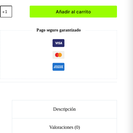
Set
Añadir al carrito
de
Brocas
para
Cutícula
Pago seguro garantizado
cantidad
Descripción
Valoraciones (0)