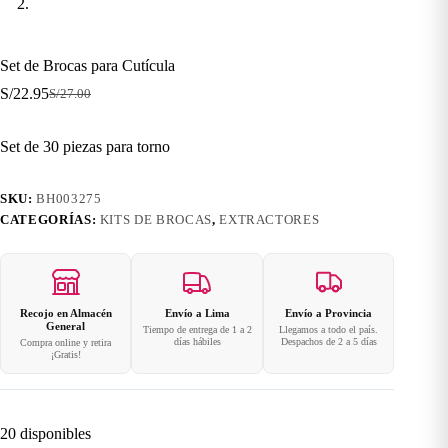
Set de Brocas para Cutícula
S/
22.95
S/
27.00
El
El
precio
precio
original
actual
Set de 30 piezas para torno
era:
es:
S/27.00.
S/22.95.
SKU:
BH003275
CATEGORÍAS:
KITS DE BROCAS
,
EXTRACTORES
Recojo en Almacén
Envío a Lima
Envío a Provincia
General
Tiempo de entrega de 1 a 2
Llegamos a todo el país.
días hábiles
Despachos de 2 a 5 días
Compra online y retira
¡Gratis!
20 disponibles