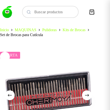
Saltar
al
contenido
Carro
de
compra
Inicio
MAQUINAS
Pulidoras
Kits de Brocas
Set de Brocas para Cutícula
OFERTA