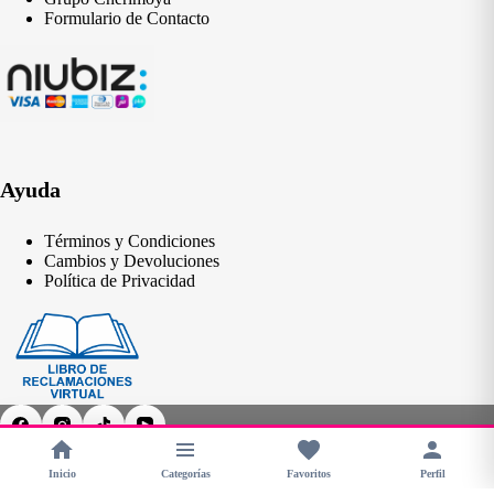
Formulario de Contacto
Ayuda
Términos y Condiciones
Cambios y Devoluciones
Política de Privacidad
Inicio
Categorías
Favoritos
Perfil
Copyright © 2026 - CHERIMOYA Perú