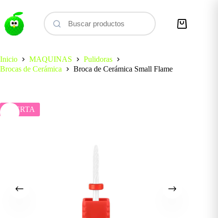
Saltar
al
contenido
Carro
de
compra
Inicio
MAQUINAS
Pulidoras
Brocas de Cerámica
Broca de Cerámica Small Flame
OFERTA