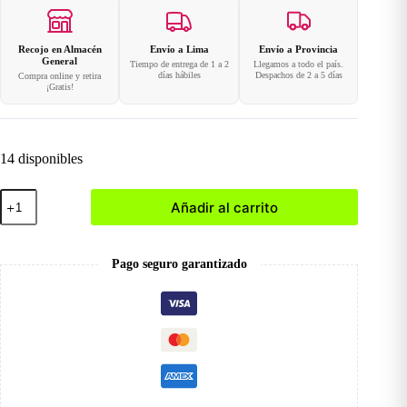
Recojo en Almacén
Envío a Lima
Envío a Provincia
General
Tiempo de entrega de 1 a 2
Llegamos a todo el país.
días hábiles
Despachos de 2 a 5 días
Compra online y retira
¡Gratis!
14 disponibles
Broca
Añadir al carrito
de
Cerámica
Small
Flame
Pago seguro garantizado
cantidad