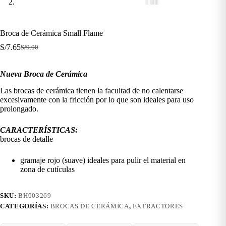
Broca de Cerámica Small Flame
S/
7.65
S/
9.00
El
El
precio
precio
original
actual
Nueva Broca de Cerámica
era:
es:
S/9.00.
S/7.65.
Las brocas de cerámica tienen la facultad de no calentarse
excesivamente con la fricción por lo que son ideales para uso
prolongado.
CARACTERÍSTICAS:
brocas de detalle
gramaje rojo (suave) ideales para pulir el material en
zona de cutículas
SKU:
BH003269
CATEGORÍAS:
BROCAS DE CERÁMICA
,
EXTRACTORES