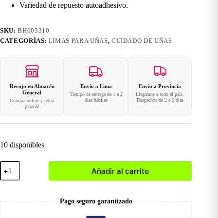
Variedad de repuesto autoadhesivo.
SKU:
BH003310
CATEGORÍAS:
LIMAS PARA UÑAS
,
CUIDADO DE UÑAS
Recojo en Almacén
Envío a Lima
Envío a Provincia
General
Tiempo de entrega de 1 a 2
Llegamos a todo el país.
días hábiles
Despachos de 2 a 5 días
Compra online y retira
¡Gratis!
10 disponibles
Set
Añadir al carrito
de
Limas
Autoadhesivas
cantidad
Pago seguro garantizado