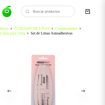
Saltar
al
contenido
Carro
de
compra
Inicio
CUIDADO DE UÑAS
Complementos
Limas para Uñas
Set de Limas Autoadhesivas