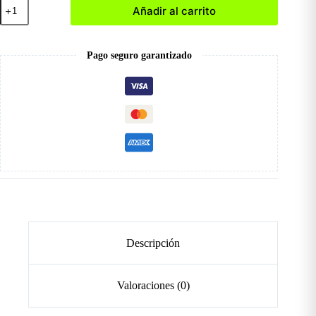
Lima
Añadir al carrito
Sponge
200/240
cantidad
Pago seguro garantizado
Descripción
Valoraciones (0)