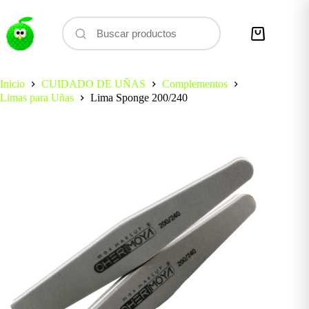
Saltar
al
contenido
Carro
de
compra
Inicio
CUIDADO DE UÑAS
Complementos
Limas para Uñas
Lima Sponge 200/240