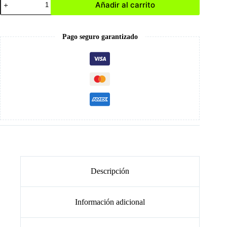
Añadir al carrito
Pre-
Base
en
Crema
Pago seguro garantizado
cantidad
Descripción
Información adicional