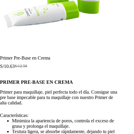
Primer Pre-Base en Crema
S/
10.63
S/
12.50
El
El
precio
precio
original
actual
PRIMER PRE-BASE EN CREMA
era:
es:
S/12.50.
S/10.63.
Primer para maquillaje, piel perfecta todo el día. Consigue una
pre base impecable para tu maquillaje con nuestro Primer de
alta calidad.
Características:
Minimiza la apariencia de poros, controla el exceso de
grasa y prolonga el maquillaje.
Textura ligera, se absorbe rápidamente, dejando tu piel