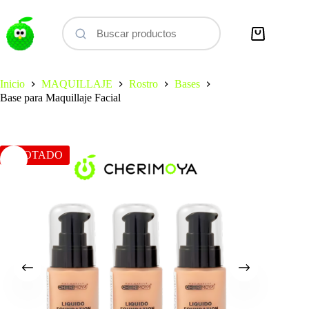
Saltar
al
contenido
Carro
de
compra
Inicio
MAQUILLAJE
Rostro
Bases
Base para Maquillaje Facial
AGOTADO