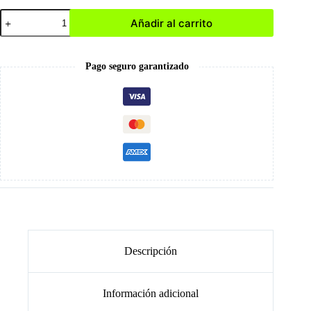
Base
Añadir al carrito
para
Maquillaje
Facial
cantidad
Pago seguro garantizado
Descripción
Información adicional