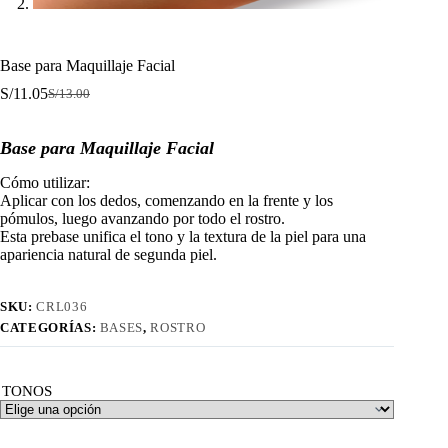
Base para Maquillaje Facial
S/
11.05
S/
13.00
El
El
precio
precio
original
actual
Base para Maquillaje Facial
era:
es:
S/13.00.
S/11.05.
Cómo utilizar:
Aplicar con los dedos, comenzando en la frente y los
pómulos, luego avanzando por todo el rostro.
Esta prebase unifica el tono y la textura de la piel para una
apariencia natural de segunda piel.
SKU:
CRL036
CATEGORÍAS:
BASES
,
ROSTRO
TONOS