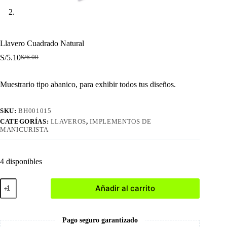
Llavero Cuadrado Natural
S/
5.10
S/
6.00
El
El
precio
precio
original
actual
Muestrario tipo abanico, para exhibir todos tus diseños.
era:
es:
S/6.00.
S/5.10.
SKU:
BH001015
CATEGORÍAS:
LLAVEROS
,
IMPLEMENTOS DE
MANICURISTA
4 disponibles
Llavero
Añadir al carrito
Cuadrado
Natural
cantidad
Pago seguro garantizado