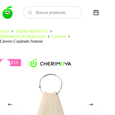
Saltar
al
contenido
Carro
de
compra
Inicio
HERRAMIENTAS
Implementos de Manicurista
Llaveros
Llavero Cuadrado Natural
OFERTA