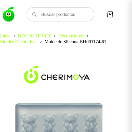
Saltar
al
contenido
Carro
de
compra
Inicio
DECORATIVOS
Decoraciones
Moldes Decorativos
Molde de Silicona BH001174-61