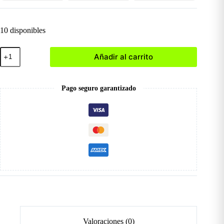
10 disponibles
Molde
Añadir al carrito
de
Silicona
BH001174-
61
Pago seguro garantizado
cantidad
Valoraciones (0)