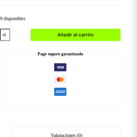
9 disponibles
Molde
Añadir al carrito
de
Silicona
BH001174-
19
Pago seguro garantizado
cantidad
Valoraciones (0)