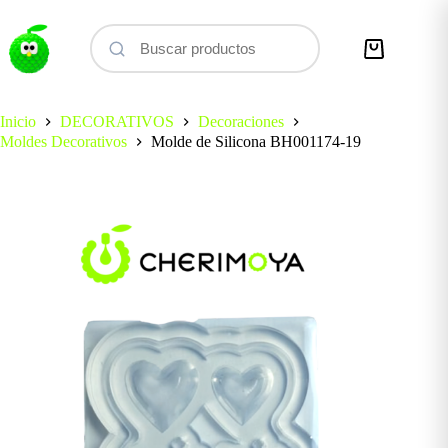
Saltar
al
contenido
Carro
de
compra
Inicio
DECORATIVOS
Decoraciones
Moldes Decorativos
Molde de Silicona BH001174-19