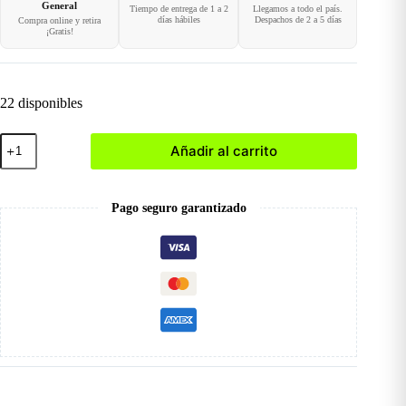
General
Tiempo de entrega de 1 a 2
Llegamos a todo el país.
días hábiles
Despachos de 2 a 5 días
Compra online y retira
¡Gratis!
22 disponibles
Lima
Añadir al carrito
Sponge
100/180
cantidad
Pago seguro garantizado