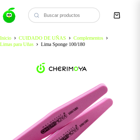
Saltar
al
contenido
Carro
de
compra
Inicio
CUIDADO DE UÑAS
Complementos
Limas para Uñas
Lima Sponge 100/180