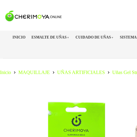
Saltar
al
contenido
INICIO
ESMALTE DE UÑAS
CUIDADO DE UÑAS
SISTEMA
▼
▼
Inicio
MAQUILLAJE
UÑAS ARTIFICIALES
Uñas Gel Str