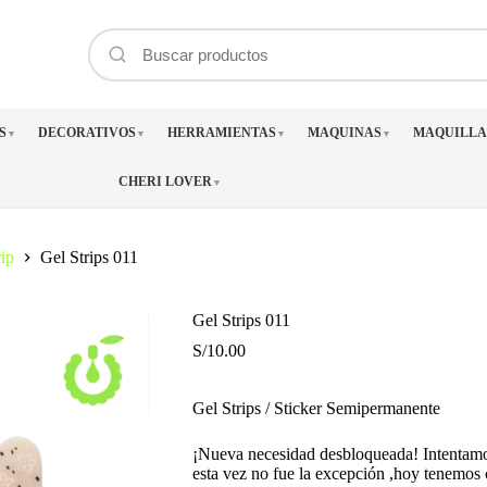
S
DECORATIVOS
HERRAMIENTAS
MAQUINAS
MAQUILLA
▼
▼
▼
▼
CHERI LOVER
▼
ip
Gel Strips 011
Gel Strips 011
S/
10.00
Gel Strips / Sticker Semipermanente
¡Nueva necesidad desbloqueada! Intentam
esta vez no fue la excepción ,hoy tenemos