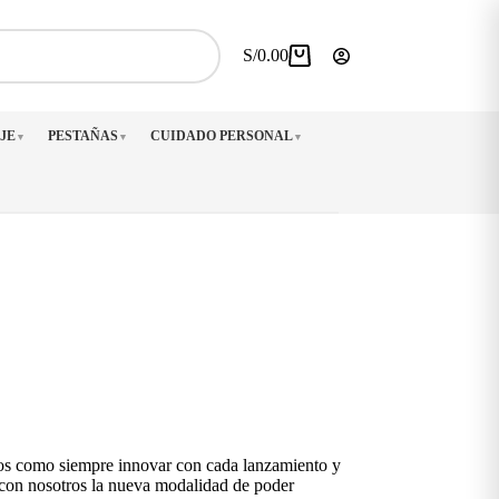
S/
0.00
Carro
de
compra
JE
PESTAÑAS
CUIDADO PERSONAL
▼
▼
▼
os como siempre innovar con cada lanzamiento y
 con nosotros la nueva modalidad de poder