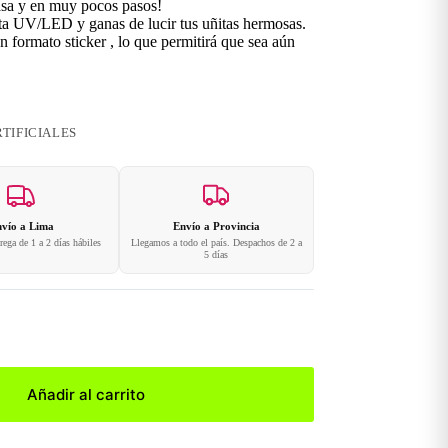
asa y en muy pocos pasos!
ita UV/LED y ganas de lucir tus uñitas hermosas.
 formato sticker , lo que permitirá que sea aún
TIFICIALES
vío a Lima
Envío a Provincia
ega de 1 a 2 días hábiles
Llegamos a todo el país. Despachos de 2 a
5 días
Añadir al carrito