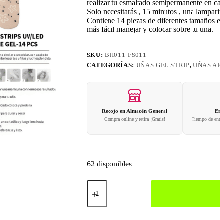
realizar tu esmaltado semipermanente en c
Solo necesitarás , 15 minutos , una lampar
Contiene 14 piezas de diferentes tamaños en
más fácil manejar y colocar sobre tu uña.
SKU:
BH011-FS011
CATEGORÍAS:
UÑAS GEL STRIP
,
UÑAS AR
Recojo en Almacén General
En
Compra online y retira ¡Gratis!
Tiempo de entr
62 disponibles
Gel
Strips
011
cantidad