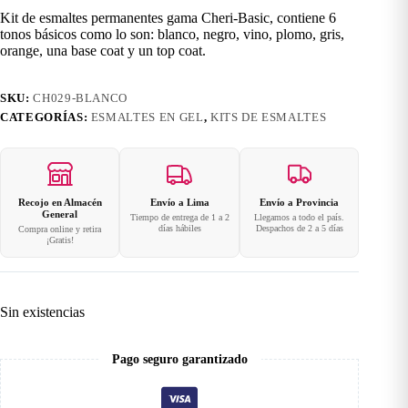
original
actual
Kit de esmaltes permanentes gama Cheri-Basic, contiene 6
era:
es:
tonos básicos como lo son: blanco, negro, vino, plomo, gris,
S/42.00.
S/37.80.
orange, una base coat y un top coat.
SKU:
CH029-BLANCO
CATEGORÍAS:
ESMALTES EN GEL
,
KITS DE ESMALTES
Recojo en Almacén
Envío a Lima
Envío a Provincia
General
Tiempo de entrega de 1 a 2
Llegamos a todo el país.
días hábiles
Despachos de 2 a 5 días
Compra online y retira
¡Gratis!
Sin existencias
Pago seguro garantizado