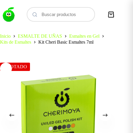
Saltar
al
contenido
Carro
de
compra
Inicio
ESMALTE DE UÑAS
Esmaltes en Gel
Kits de Esmaltes
Kit Cheri Basic Esmaltes 7ml
AGOTADO