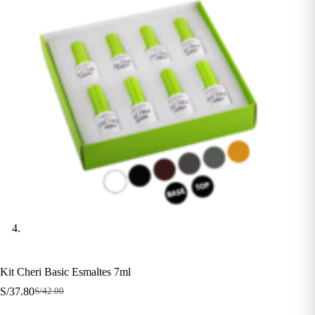
Kit Cheri Basic Esmaltes 7ml
S/
37.80
S/
42.00
El
El
precio
precio