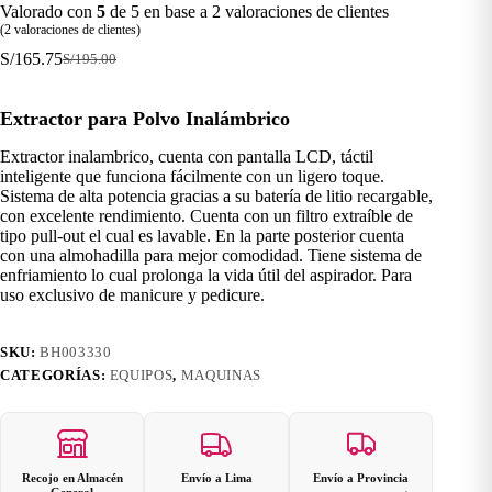
Valorado con
5
de 5 en base a
2
valoraciones de clientes
(
2
valoraciones de clientes)
S/
165.75
S/
195.00
El
El
precio
precio
original
actual
Extractor para Polvo Inalámbrico
era:
es:
S/195.00.
S/165.75.
Extractor inalambrico, cuenta con pantalla LCD, táctil
inteligente que funciona fácilmente con un ligero toque.
Sistema de alta potencia gracias a su batería de litio recargable,
con excelente rendimiento. Cuenta con un filtro extraíble de
tipo pull-out el cual es lavable. En la parte posterior cuenta
con una almohadilla para mejor comodidad. Tiene sistema de
enfriamiento lo cual prolonga la vida útil del aspirador. Para
uso exclusivo de manicure y pedicure.
SKU:
BH003330
CATEGORÍAS:
EQUIPOS
,
MAQUINAS
Recojo en Almacén
Envío a Lima
Envío a Provincia