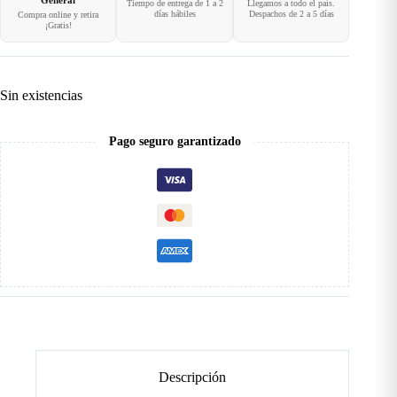
General
Tiempo de entrega de 1 a 2
Llegamos a todo el país.
días hábiles
Despachos de 2 a 5 días
Compra online y retira
¡Gratis!
Sin existencias
Pago seguro garantizado
Descripción