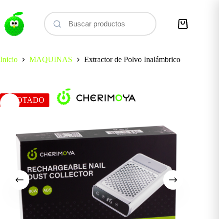
Saltar
al
contenido
Carro
de
compra
Inicio
MAQUINAS
Extractor de Polvo Inalámbrico
AGOTADO