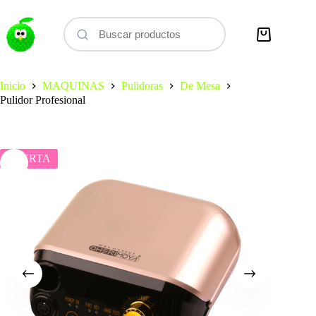
Saltar
al
contenido
Carro
de
compra
Inicio
MAQUINAS
Pulidoras
De Mesa
Pulidor Profesional
OFERTA