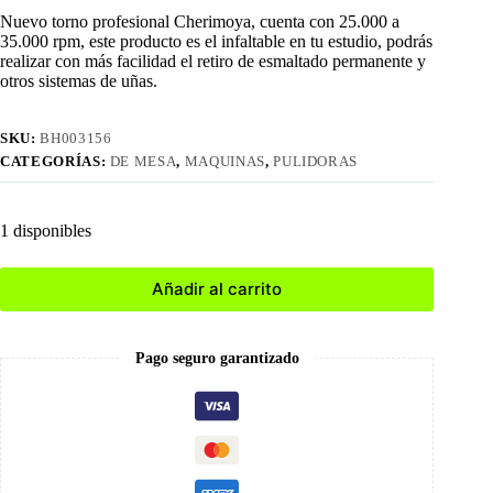
original
actual
Nuevo torno profesional Cherimoya, cuenta con 25.000 a
era:
es:
35.000 rpm, este producto es el infaltable en tu estudio, podrás
S/225.00.
S/191.25.
realizar con más facilidad el retiro de esmaltado permanente y
otros sistemas de uñas.
SKU:
BH003156
CATEGORÍAS:
DE MESA
,
MAQUINAS
,
PULIDORAS
1 disponibles
Añadir al carrito
Pago seguro garantizado