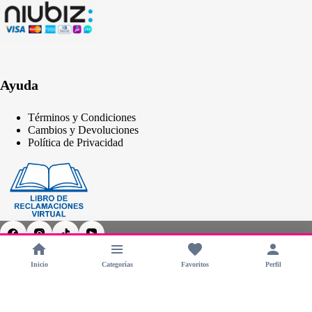
Ayuda
Términos y Condiciones
Cambios y Devoluciones
Política de Privacidad
Inicio
Categorías
Favoritos
Perfil
Copyright © 2026 - CHERIMOYA Perú