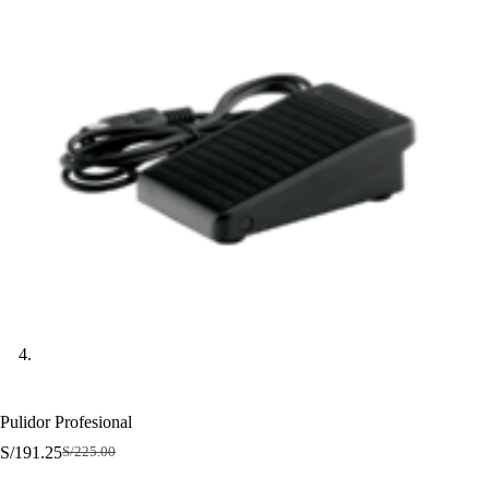
Pulidor Profesional
S/
191.25
S/
225.00
El
El
precio
precio