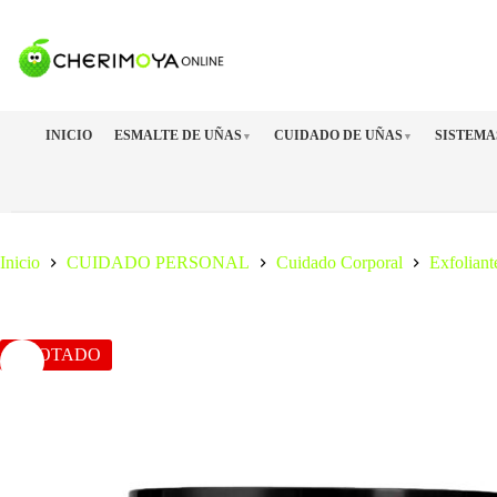
Saltar
al
contenido
INICIO
ESMALTE DE UÑAS
CUIDADO DE UÑAS
SISTEMA
▼
▼
Inicio
CUIDADO PERSONAL
Cuidado Corporal
Exfoliant
AGOTADO