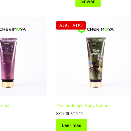
Enviar
AGOTADO
Lotion
Passion Jungle Body Lotion
S/
17.00
S/
20.00
El
El
precio
precio
Leer más
original
actual