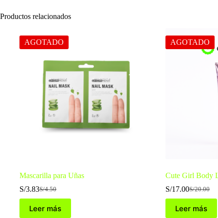
Productos relacionados
AGOTADO
AGOTADO
Mascarilla para Uñas
Cute Girl Body 
S/
3.83
S/
17.00
S/
4.50
S/
20.00
El
El
El
El
precio
precio
precio
precio
Leer más
Leer más
original
actual
original
actual