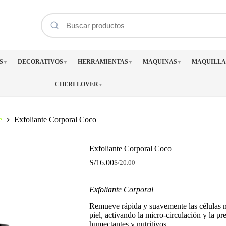
S
DECORATIVOS
HERRAMIENTAS
MAQUINAS
MAQUILLA
▼
▼
▼
▼
CHERI LOVER
▼
e
Exfoliante Corporal Coco
Exfoliante Corporal Coco
S/
16.00
S/
20.00
El
El
precio
precio
original
actual
Exfoliante Corporal
era:
es:
S/20.00.
S/16.00.
Remueve rápida y suavemente las células m
piel, activando la micro-circulación y la p
humectantes y nutritivos.