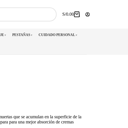
S/
0.00
Carro
de
compra
JE
PESTAÑAS
CUIDADO PERSONAL
▼
▼
▼
uertas que se acumulan en la superficie de la
repara para una mejor absorción de cremas