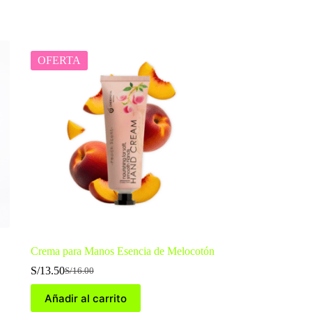
OFERTA
Crema para Manos Esencia de Melocotón
S/
13.50
S/
16.00
El
El
precio
precio
Añadir al carrito
original
actual