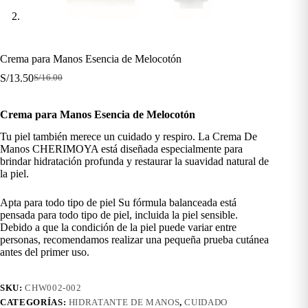
Crema para Manos Esencia de Melocotón
S/
13.50
S/
16.00
El
El
precio
precio
original
actual
Crema para Manos Esencia de Melocotón
era:
es:
S/16.00.
S/13.50.
Tu piel también merece un cuidado y respiro. La Crema De
Manos CHERIMOYA está diseñada especialmente para
brindar hidratación profunda y restaurar la suavidad natural de
la piel.
Apta para todo tipo de piel Su fórmula balanceada está
pensada para todo tipo de piel, incluida la piel sensible.
Debido a que la condición de la piel puede variar entre
personas, recomendamos realizar una pequeña prueba cutánea
antes del primer uso.
SKU:
CHW002-002
CATEGORÍAS:
HIDRATANTE DE MANOS
,
CUIDADO