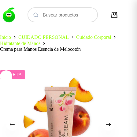
Saltar
al
contenido
Carro
de
compra
Inicio
CUIDADO PERSONAL
Cuidado Corporal
Hidratante de Manos
Crema para Manos Esencia de Melocotón
OFERTA