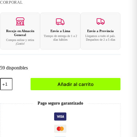
CORPORAL
Recojo en Almacén
Envío a Lima
Envío a Provincia
General
Tiempo de entrega de 1 a 2
Llegamos a todo el país.
días hábiles
Despachos de 2 a 5 días
Compra online y retira
¡Gratis!
59 disponibles
Crema
Añadir al carrito
para
Manos
Esencia
de
Pago seguro garantizado
Melocotón
cantidad