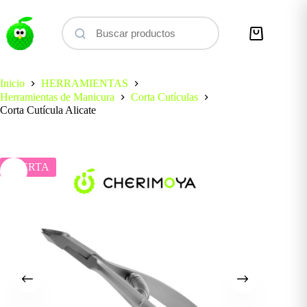
Saltar
al
contenido
Carro
de
compra
Inicio
HERRAMIENTAS
Herramientas de Manicura
Corta Cutículas
Corta Cutícula Alicate
OFERTA