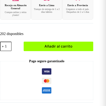
Recojo en Almacén
Envío a Lima
Envío a Provincia
General
Tiempo de entrega de 1 a 2
Llegamos a todo el país.
días hábiles
Despachos de 2 a 5 días
Compra online y retira
¡Gratis!
202 disponibles
Corta
Añadir al carrito
Cutícula
Alicate
cantidad
Pago seguro garantizado