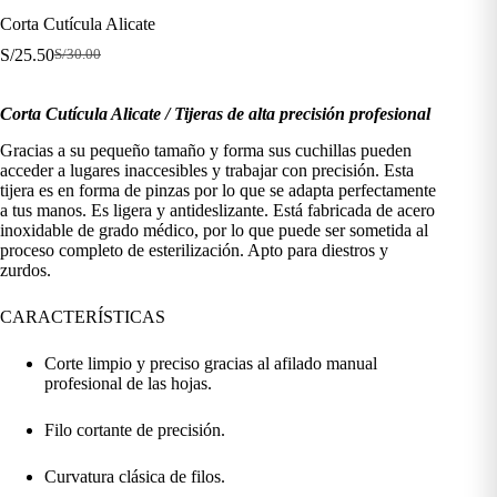
Corta Cutícula Alicate
S/
25.50
S/
30.00
El
El
precio
precio
original
actual
Corta Cutícula Alicate / Tijeras de alta precisión profesional
era:
es:
S/30.00.
S/25.50.
Gracias a su pequeño tamaño y forma sus cuchillas pueden
acceder a lugares inaccesibles y trabajar con precisión. Esta
tijera es en forma de pinzas por lo que se adapta perfectamente
a tus manos. Es ligera y antideslizante. Está fabricada de acero
inoxidable de grado médico, por lo que puede ser sometida al
proceso completo de esterilización. Apto para diestros y
zurdos.
CARACTERÍSTICAS
Corte limpio y preciso gracias al afilado manual
profesional de las hojas.
Filo cortante de precisión.
Curvatura clásica de filos.